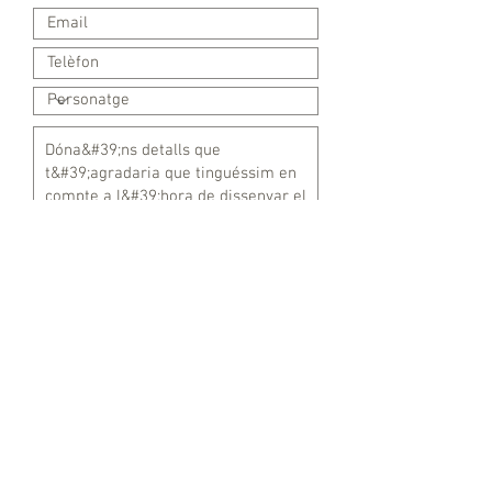
Enviar
Quan rebem el teu encàrrec,
t'enviarem un correu de
Preu de les nines a partir de 80€
confirmació amb tots els detalls per
personalitzar la teva nina.